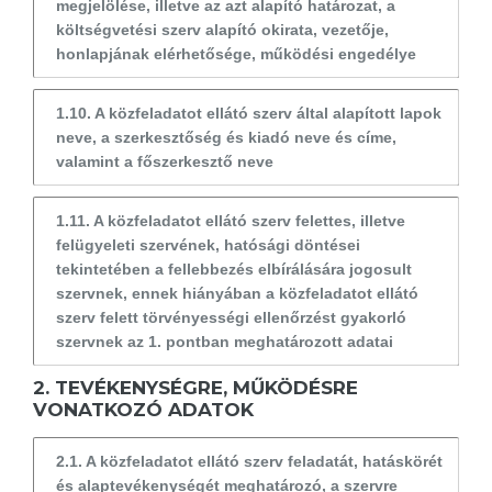
megjelölése, illetve az azt alapító határozat, a
költségvetési szerv alapító okirata, vezetője,
honlapjának elérhetősége, működési engedélye
1.10. A közfeladatot ellátó szerv által alapított lapok
neve, a szerkesztőség és kiadó neve és címe,
valamint a főszerkesztő neve
1.11. A közfeladatot ellátó szerv felettes, illetve
felügyeleti szervének, hatósági döntései
tekintetében a fellebbezés elbírálására jogosult
szervnek, ennek hiányában a közfeladatot ellátó
szerv felett törvényességi ellenőrzést gyakorló
szervnek az 1. pontban meghatározott adatai
2. TEVÉKENYSÉGRE, MŰKÖDÉSRE
VONATKOZÓ ADATOK
2.1. A közfeladatot ellátó szerv feladatát, hatáskörét
és alaptevékenységét meghatározó, a szervre