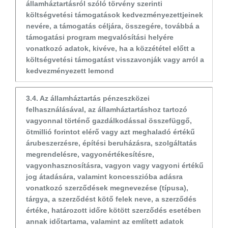
államháztartásról szóló törvény szerinti
költségvetési támogatások kedvezményezettjeinek
nevére, a támogatás céljára, összegére, továbbá a
támogatási program megvalósítási helyére
vonatkozó adatok, kivéve, ha a közzététel előtt a
költségvetési támogatást visszavonják vagy arról a
kedvezményezett lemond
3.4. Az államháztartás pénzeszközei
felhasználásával, az államháztartáshoz tartozó
vagyonnal történő gazdálkodással összefüggő,
ötmillió forintot elérő vagy azt meghaladó értékű
árubeszerzésre, építési beruházásra, szolgáltatás
megrendelésre, vagyonértékesítésre,
vagyonhasznosításra, vagyon vagy vagyoni értékű
jog átadására, valamint koncesszióba adásra
vonatkozó szerződések megnevezése (típusa),
tárgya, a szerződést kötő felek neve, a szerződés
értéke, határozott időre kötött szerződés esetében
annak időtartama, valamint az említett adatok