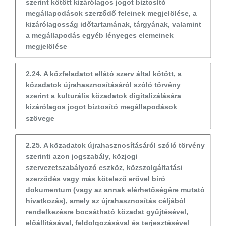
szerint kötött kizárólagos jogot biztosító
megállapodások szerződő feleinek megjelölése, a
kizárólagosság időtartamának, tárgyának, valamint
a megállapodás egyéb lényeges elemeinek
megjelölése
2.24. A közfeladatot ellátó szerv által kötött, a
közadatok újrahasznosításáról szóló törvény
szerint a kulturális közadatok digitalizálására
kizárólagos jogot biztosító megállapodások
szövege
2.25. A közadatok újrahasznosításáról szóló törvény
szerinti azon jogszabály, közjogi
szervezetszabályozó eszköz, közszolgáltatási
szerződés vagy más kötelező erővel bíró
dokumentum (vagy az annak elérhetőségére mutató
hivatkozás), amely az újrahasznosítás céljából
rendelkezésre bocsátható közadat gyűjtésével,
előállításával, feldolgozásával és terjesztésével