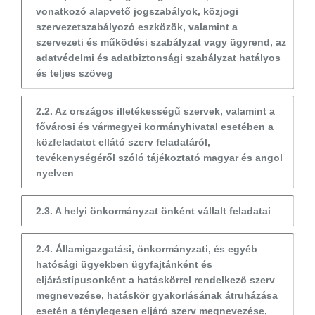
vonatkozó alapvető jogszabályok, közjogi
szervezetszabályozó eszközök, valamint a
szervezeti és működési szabályzat vagy ügyrend, az
adatvédelmi és adatbiztonsági szabályzat hatályos
és teljes szöveg
2.2. Az országos illetékességű szervek, valamint a
fővárosi és vármegyei kormányhivatal esetében a
közfeladatot ellátó szerv feladatáról,
tevékenységéről szóló tájékoztató magyar és angol
nyelven
2.3. A helyi önkormányzat önként vállalt feladatai
2.4. Államigazgatási, önkormányzati, és egyéb
hatósági ügyekben ügyfajtánként és
eljárástípusonként a hatáskörrel rendelkező szerv
megnevezése, hatáskör gyakorlásának átruházása
esetén a ténylegesen eljáró szerv megnevezése,