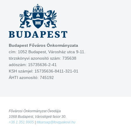
Budapest Főváros Önkormányzata
cím: 1052 Budapest, Városház utca 9-11.
törzskönyvi azonosító szám: 735638
adószám: 15735636-2-41
KSH számjel: 15735636-8411-321-01
ÁHTI azonosító: 745192
Fővárosi Önkormányzat Óvodája
1068 Budapest, Városligeti fasor 30.
+36 1 351 9905
|
titkarsag@fovgyakovi.hu