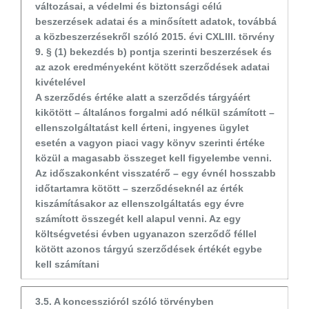
változásai, a védelmi és biztonsági célú
beszerzések adatai és a minősített adatok, továbbá
a közbeszerzésekről szóló 2015. évi CXLIII. törvény
9. § (1) bekezdés b) pontja szerinti beszerzések és
az azok eredményeként kötött szerződések adatai
kivételével
A szerződés értéke alatt a szerződés tárgyáért
kikötött – általános forgalmi adó nélkül számított –
ellenszolgáltatást kell érteni, ingyenes ügylet
esetén a vagyon piaci vagy könyv szerinti értéke
közül a magasabb összeget kell figyelembe venni.
Az időszakonként visszatérő – egy évnél hosszabb
időtartamra kötött – szerződéseknél az érték
kiszámításakor az ellenszolgáltatás egy évre
számított összegét kell alapul venni. Az egy
költségvetési évben ugyanazon szerződő féllel
kötött azonos tárgyú szerződések értékét egybe
kell számítani
3.5. A koncesszióról szóló törvényben