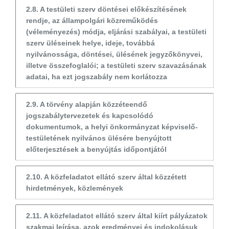
2.8. A testületi szerv döntései előkészítésének
rendje, az állampolgári közreműködés
(véleményezés) módja, eljárási szabályai, a testületi
szerv üléseinek helye, ideje, továbbá
nyilvánossága, döntései, ülésének jegyzőkönyvei,
illetve összefoglalói; a testületi szerv szavazásának
adatai, ha ezt jogszabály nem korlátozza
2.9. A törvény alapján közzéteendő
jogszabálytervezetek és kapcsolódó
dokumentumok, a helyi önkormányzat képviselő-
testületének nyilvános ülésére benyújtott
előterjesztések a benyújtás időpontjától
2.10. A közfeladatot ellátó szerv által közzétett
hirdetmények, közlemények
2.11. A közfeladatot ellátó szerv által kiírt pályázatok
szakmai leírása, azok eredményei és indokolásuk