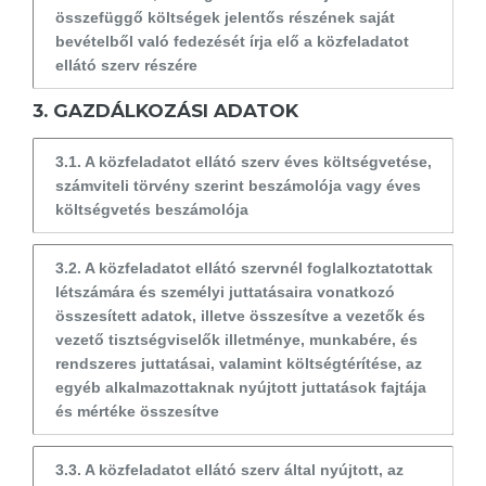
összefüggő költségek jelentős részének saját
bevételből való fedezését írja elő a közfeladatot
ellátó szerv részére
3. GAZDÁLKOZÁSI ADATOK
3.1. A közfeladatot ellátó szerv éves költségvetése,
számviteli törvény szerint beszámolója vagy éves
költségvetés beszámolója
3.2. A közfeladatot ellátó szervnél foglalkoztatottak
létszámára és személyi juttatásaira vonatkozó
összesített adatok, illetve összesítve a vezetők és
vezető tisztségviselők illetménye, munkabére, és
rendszeres juttatásai, valamint költségtérítése, az
egyéb alkalmazottaknak nyújtott juttatások fajtája
és mértéke összesítve
3.3. A közfeladatot ellátó szerv által nyújtott, az