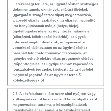
illetékességi területe, az ügyintézéshez szükséges
dokumentumok, okmányok, eljárási illetékek
(igazgatási szolgáltatási díjak) meghatározása,
alapvető eljárási szabályok, az eljárást megindító
irat benyújtásának módja (helye, ideje),
ügyfélfogadás ideje, az ügyintézés határideje
(elintézési, fellebbezési határidő), az ügyek
intézését segítő útmutatók, az ügymenetre
vonatkozó tájékoztatás és az ügyintézéshez
használt letölthető formanyomtatványok, az
igénybe vehető elektronikus programok elérése,
időpontfoglalás, az ügytípusokhoz kapcsolódó
jogszabályok jegyzéke, tájékoztatás az ügyfelet
megillető jogokról és az ügyfelet terhelő
kötelezettségekről
2.5. A közfeladatot ellátó szerv által nyújtott vagy
költségvetéséből finanszírozott közszolgáltatások
megnevezése, tartalma, a közszolgáltatások
igénybevételének rendje, a közszolgáltatásért