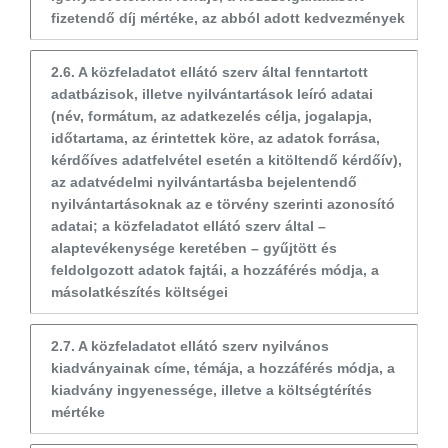
fizetendő díj mértéke, az abból adott kedvezmények
2.6. A közfeladatot ellátó szerv által fenntartott
adatbázisok, illetve nyilvántartások leíró adatai
(név, formátum, az adatkezelés célja, jogalapja,
időtartama, az érintettek köre, az adatok forrása,
kérdőíves adatfelvétel esetén a kitöltendő kérdőív),
az adatvédelmi nyilvántartásba bejelentendő
nyilvántartásoknak az e törvény szerinti azonosító
adatai; a közfeladatot ellátó szerv által –
alaptevékenysége keretében – gyűjtött és
feldolgozott adatok fajtái, a hozzáférés módja, a
másolatkészítés költségei
2.7. A közfeladatot ellátó szerv nyilvános
kiadványainak címe, témája, a hozzáférés módja, a
kiadvány ingyenessége, illetve a költségtérítés
mértéke