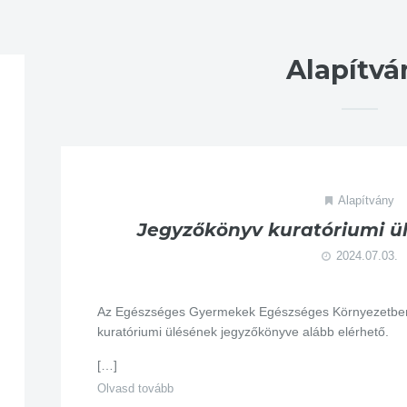
Alapítvá
Alapítvány
Jegyzőkönyv kuratóriumi ülé
2024.07.03.
Az Egészséges Gyermekek Egészséges Környezetben A
kuratóriumi ülésének jegyzőkönyve alább elérhető.
[…]
Olvasd tovább